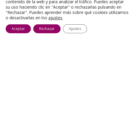
vinagreta de Eneldo
contenido de la web y para analizar el tráfico. Puedes aceptar
su uso haciendo clic en "Aceptar" o rechazarlas pulsando en
"Rechazar". Puedes aprender más sobre qué cookies utilizamos
o desactivarlas en los
ajustes
.
Aceptar
Rechazar
Ajustes
Pastel de patata
PULPO À FEIRA O A LA
Princesa Amandine con
GALLEGA CON
jamón y queso al horno
PATATAS PRINCESA
®
AMANDINE