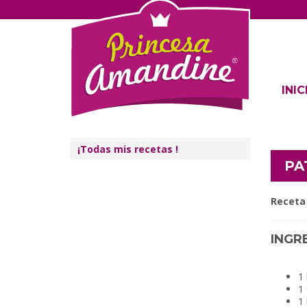
INIC
¡Todas mis recetas !
PA
Receta 
INGR
1
1 
1