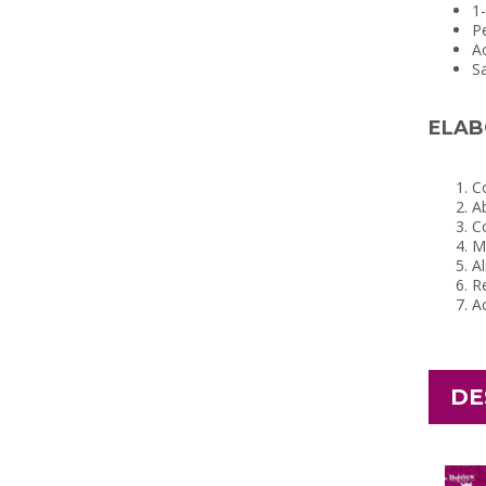
1-
Pe
A
Sa
ELAB
Co
Ab
Co
Me
Al
Re
A
DE