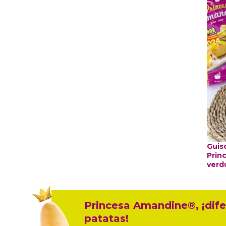
Guis
Prin
verd
Princesa Amandine®, ¡dife
patatas!