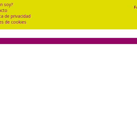
n soy?
F
acto
ica de privacidad
es de cookies