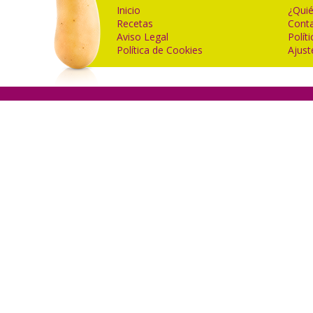
Inicio
¿Quié
Recetas
Cont
Aviso Legal
Polít
Política de Cookies
Ajust