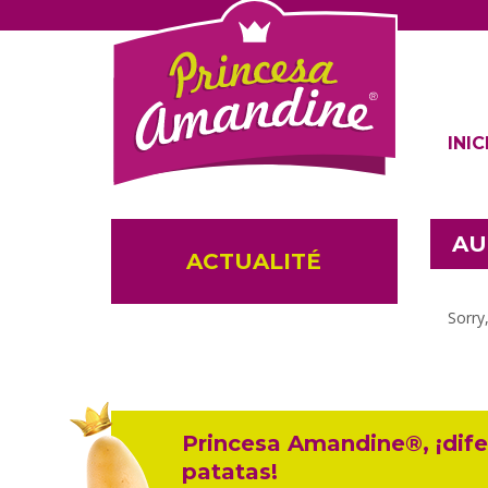
INIC
AU
ACTUALITÉ
Sorry
Princesa Amandine®, ¡dife
patatas!